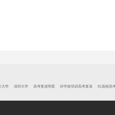
京大学
深圳大学
高考复读明星
好学校培训高考复读
91选校高